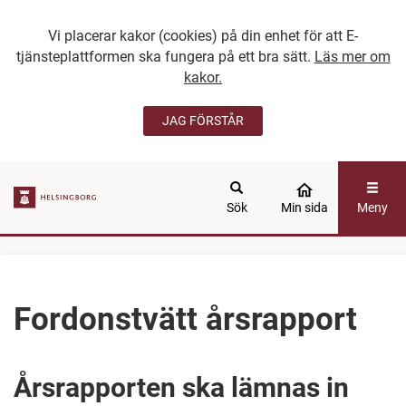
Vi placerar kakor (cookies) på din enhet för att E-
tjänsteplattformen ska fungera på ett bra sätt.
Läs mer om
kakor.
JAG FÖRSTÅR
GÅ DIREKT TILL
HUVUDINNEHÅLLET
Sök
Min sida
Meny
Fordonstvätt årsrapport
Årsrapporten ska lämnas in