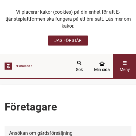
Vi placerar kakor (cookies) på din enhet för att E-
tjänsteplattformen ska fungera på ett bra sätt.
Läs mer om
kakor.
JAG FÖRSTÅR
GÅ DIREKT TILL
HUVUDINNEHÅLLET
Sök
Min sida
Meny
Företagare
Ansökan om gårdsförsäljning